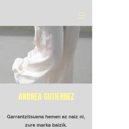
ANDREA GUTIERREZ
Garrantzitsuena hemen ez naiz ni,
zure marka baizik.