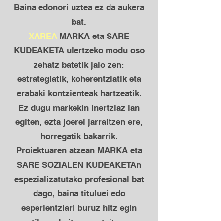
Baina edonori uztea ez da aukera
bat.
XAREA
MARKA eta SARE
KUDEAKETA ulertzeko modu oso
zehatz batetik jaio zen:
estrategiatik, koherentziatik eta
erabaki kontzienteak hartzeatik.
Ez dugu markekin inertziaz lan
egiten, ezta joerei jarraitzen ere,
horregatik bakarrik.
Proiektuaren atzean MARKA eta
SARE SOZIALEN KUDEAKETAn
espezializatutako profesional bat
dago, baina tituluei edo
esperientziari buruz hitz egin